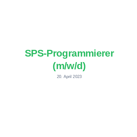
Übe
Akt
Ko
SPS-Programmierer
(m/w/d)
20. April 2023